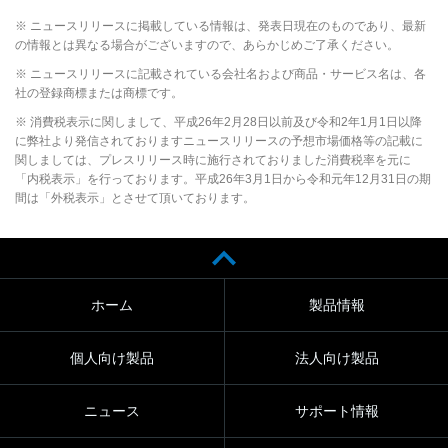
※ ニュースリリースに掲載している情報は、発表日現在のものであり、最新
の情報とは異なる場合がございますので、あらかじめご了承ください。
※ ニュースリリースに記載されている会社名および商品・サービス名は、各
社の登録商標または商標です。
※ 消費税表示に関しまして、平成26年2月28日以前及び令和2年1月1日以降
に弊社より発信されておりますニュースリリースの予想市場価格等の記載に
関しましては、プレスリリース時に施行されておりました消費税率を元に
「内税表示」を行っております。平成26年3月1日から令和元年12月31日の期
間は「外税表示」とさせて頂いております。
ホーム
製品情報
個人向け製品
法人向け製品
ニュース
サポート情報