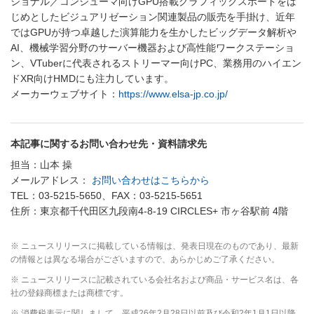
ショナル／コンシューマ向けGPU搭載グラフィックスボードをは
じめとしたビジュアリゼーション関連製品の販売を手掛け、近年
ではGPUが持つ卓越した演算能力を生かしたビッグデータ解析や
AI、機械学習分野のサーバー機器および高性能ワークステーショ
ン、VTuberに代表されるストリーマー向けPC、業務用のハイエン
ドXR向けHMDにも注力しています。
メーカーウェブサイト：
https://www.elsa-jp.co.jp/
本記事に関するお問い合わせ先・資料請求先
担当：山本 操
メールアドレス：
お問い合わせはこちらから
TEL：03-5215-5650、FAX：03-5215-5651
住所：東京都千代田区九段南4-8-19 CIRCLES+ 市ヶ谷駅前 4階
※ ニュースリリースに掲載している情報は、発表日現在のものであり、最新
の情報とは異なる場合がございますので、あらかじめご了承ください。
※ ニュースリリースに記載されている会社名および商品・サービス名は、各
社の登録商標または商標です。
※ 消費税表示に関しまして、平成26年2月28日以前及び令和2年1月1日以降