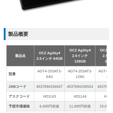
製品概要
OCZ Agility4
OCZ Agi
OCZ Agility4
製品名
2.5インチ
2.5
2.5インチ 64GB
128GB
256
AGT4-25SAT3-
AGT4-25SAT3-
AGT4-25
型番
64G
128G
256
JANコード
4537694156547
4537694156554
4537694
アスクコード
HD1143
HD1144
HD11
予想市場価格
6,600円前後
11,000円前後
23,00