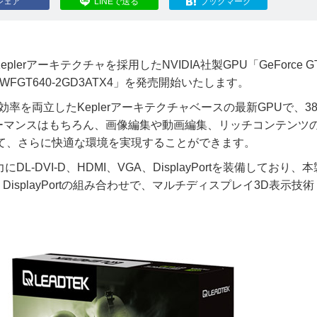
シェア
LINEで送る
ブックマーク
rアーキテクチャを採用したNVIDIA社製GPU「GeForce GT
FGT640-2GD3ATX4」を発売開始いたします。
電力効率を両立したKeplerアーキテクチャベースの最新GPUで、3
ーマンスはもちろん、画像編集や動画編集、リッチコンテンツ
て、さらに快適な環境を実現することができます。
DL-DVI-D、HDMI、VGA、DisplayPortを装備しており、
DisplayPortの組み合わせで、マルチディスプレイ3D表示技術