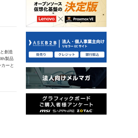
。
力と創造
th製品
ーカーと