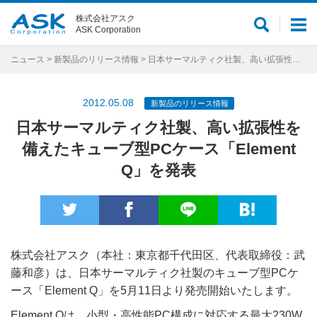
株式会社アスク
サ
メ
ASK Corporation
イ
ニ
ト
ュ
ニュース
>
新製品のリリース情報
> 日本サーマルティク社製、高い拡張性を備えたキューブ型PCケース「Element Q」を発表
内
ー
検
2012.05.08
新製品のリリース情報
索
日本サーマルティク社製、高い拡張性を
備えたキューブ型PCケース「Element
Q」を発表
株式会社アスク（本社：東京都千代田区、代表取締役：武
藤和彦）は、日本サーマルティク社製のキューブ型PCケ
ース「Element Q」を5月11日より発売開始いたします。
Element Qは、小型・高性能PC構成に対応する最大230W