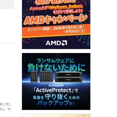
。
載に関し
間は「外