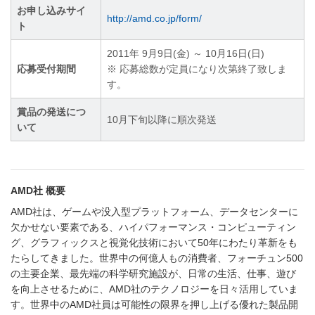
お申し込みサイ
http://amd.co.jp/form/
ト
2011年 9月9日(金) ～ 10月16日(日)
応募受付期間
※ 応募総数が定員になり次第終了致しま
す。
賞品の発送につ
10月下旬以降に順次発送
いて
AMD社 概要
AMD社は、ゲームや没入型プラットフォーム、データセンターに
欠かせない要素である、ハイパフォーマンス・コンピューティン
グ、グラフィックスと視覚化技術において50年にわたり革新をも
たらしてきました。世界中の何億人もの消費者、フォーチュン500
の主要企業、最先端の科学研究施設が、日常の生活、仕事、遊び
を向上させるために、AMD社のテクノロジーを日々活用していま
す。世界中のAMD社員は可能性の限界を押し上げる優れた製品開