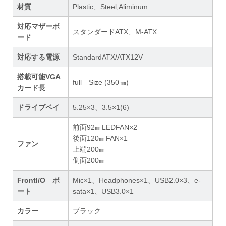
材質
Plastic、Steel,Aliminum
対応マザーボ
スタンダードATX、M-ATX
ード
対応する電源
StandardATX/ATX12V
搭載可能VGA
full Size (350㎜)
カード長
ドライブベイ
5.25×3、3.5×1(6)
前面92㎜LEDFAN×2
後面120㎜FAN×1
ファン
上端200㎜
側面200㎜
FrontI/O ポ
Mic×1、Headphones×1、USB2.0×3、e-
ート
sata×1、USB3.0×1
カラー
ブラック