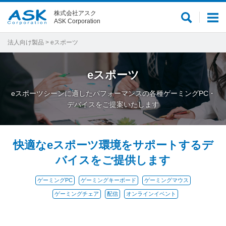
株式会社アスク
サ
メ
ASK Corporation
イ
ニ
ト
ュ
法人向け製品
> eスポーツ
内
ー
検
eスポーツ
索
eスポーツシーンに適したパフォーマンスの各種ゲーミングPC・
デバイスをご提案いたします
快適なeスポーツ環境をサポートするデ
バイスをご提供します
ゲーミングPC
ゲーミングキーボード
ゲーミングマウス
ゲーミングチェア
配信
オンラインイベント