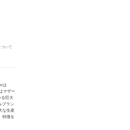
について
rは
体はマザー
いる巨大
ナルブラン
大な生産
、特徴を