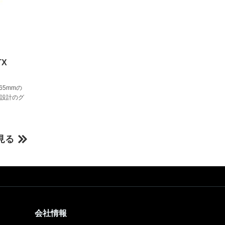
TX
165mmの
ン設計のグ
見る
会社情報