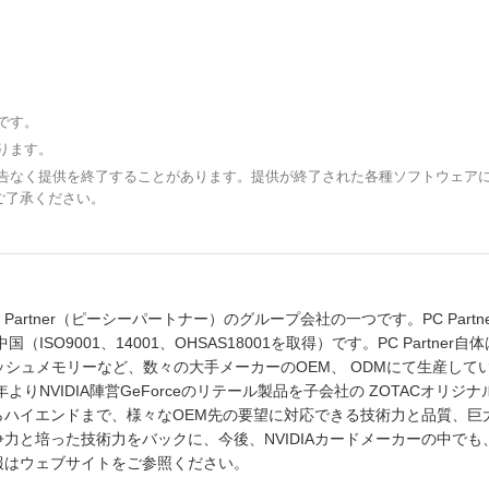
です。
ります。
予告なく提供を終了することがあります。提供が終了された各種ソフトウェア
ご了承ください。
artner（ピーシーパートナー）のグループ会社の一つです。PC Partne
O9001、14001、OHSAS18001を取得）です。PC Partner自
ッシュメモリーなど、数々の大手メーカーのOEM、 ODMにて生産して
りNVIDIA陣営GeForceのリテール製品を子会社の ZOTACオリジ
ハイエンドまで、様々なOEM先の要望に対応できる技術力と品質、巨
力と培った技術力をバックに、今後、NVIDIAカードメーカーの中でも
報はウェブサイトをご参照ください。