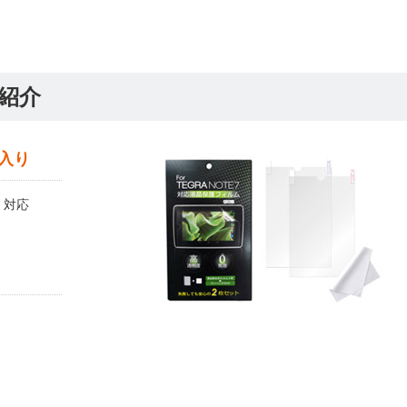
紹介
枚入り
7」対応