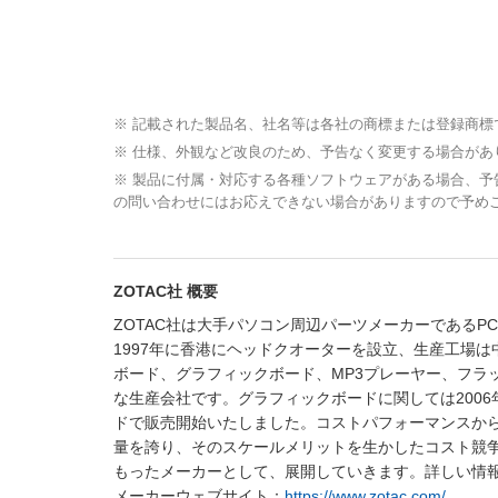
※ 記載された製品名、社名等は各社の商標または登録商標
※ 仕様、外観など改良のため、予告なく変更する場合があ
※ 製品に付属・対応する各種ソフトウェアがある場合、
の問い合わせにはお応えできない場合がありますので予め
ZOTAC社 概要
ZOTAC社は大手パソコン周辺パーツメーカーであるPC P
1997年に香港にヘッドクオーターを設立、生産工場は中国（IS
ボード、グラフィックボード、MP3プレーヤー、フラ
な生産会社です。グラフィックボードに関しては2006年よ
ドで販売開始いたしました。コストパフォーマンスから
量を誇り、そのスケールメリットを生かしたコスト競争
もったメーカーとして、展開していきます。詳しい情
メーカーウェブサイト：
https://www.zotac.com/