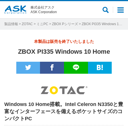
株式会社アスク
サ
メ
ASK Corporation
イ
ニ
ト
ュ
製品情報
>
ZOTAC
>
ミニPC
>
ZBOX Pシリーズ
> ZBOX PI335 Windows 10 Home
内
ー
検
本製品は販売を終了いたしました
索
ZBOX PI335 Windows 10 Home
Windows 10 Home搭載。Intel Celeron N3350と豊
富なインターフェースを備えるポケットサイズのコ
ンパクトPC