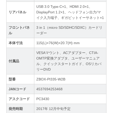
USB 3.0 Type-C×1、HDMI 2.0×1、
リアパネル
DisplayPort 1.2×1、ヘッドフォン出力/マ
イク入力端子、ギガビットイーサネット×1
フロントパネ
3 in 1（micro SD/SDHC/SDXC）カードリ
ル
ーダー
本体寸法
115(L)×76(W)×20.7(H) mm
VESAマウント、ACアダプター、CTIA-
OMTP変換アダプタ、ユーザーマニュア
付属品
ル、クイックスタートガイド、OSリカバ
リーDVD
型番
ZBOX-PI335-W2B
JANコード
4537694253468
アスクコード
PC3430
発売時期
2017年 12月中旬予定