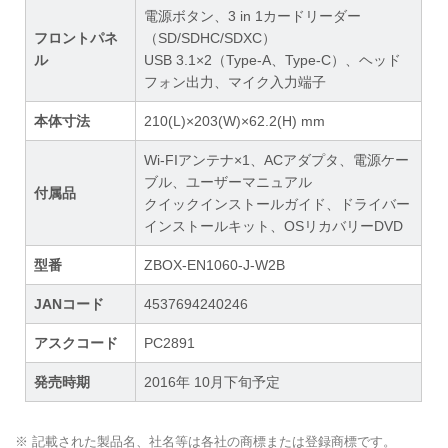
電源ボタン、3 in 1カードリーダー
フロントパネ
（SD/SDHC/SDXC）
ル
USB 3.1×2（Type-A、Type-C）、ヘッド
フォン出力、マイク入力端子
本体寸法
210(L)×203(W)×62.2(H) mm
Wi-FIアンテナ×1、ACアダプタ、電源ケー
ブル、ユーザーマニュアル
付属品
クイックインストールガイド、ドライバー
インストールキット、OSリカバリーDVD
型番
ZBOX-EN1060-J-W2B
JANコード
4537694240246
アスクコード
PC2891
発売時期
2016年 10月下旬予定
※ 記載された製品名、社名等は各社の商標または登録商標です。