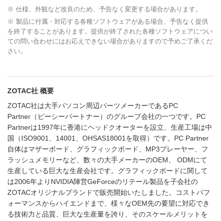
※ 仕様、外観など改良のため、予告なく変更する場合があります。
※ 製品に付属・対応する各種ソフトウェアがある場合、予告なく提供
を終了することがあります。提供が終了された各種ソフトウェアについ
ての問い合わせにはお応えできない場合がありますので予めご了承くだ
さい。
ZOTAC社 概要
ZOTAC社は大手パソコン周辺パーツメーカーであるPC
Partner（ピーシーパートナー）のグループ会社の一つです。PC
Partnerは1997年に香港にヘッドクオーターを設立、生産工場は中
国（ISO9001、14001、OHSAS18001を取得）です。PC Partner
自体はマザーボード、グラフィックボード、MP3プレーヤー、フ
ラッシュメモリーなど、数々の大手メーカーのOEM、 ODMにて
生産している巨大な生産会社です。グラフィックボードに関して
は2006年よりNVIDIA陣営GeForceのリテール製品を子会社の
ZOTACオリジナルブランドで販売開始いたしました。コストパフ
ォーマンスからハイエンドまで、様々なOEM先の要望に対応でき
る技術力と品質、巨大な生産量を誇り、そのスケールメリットを