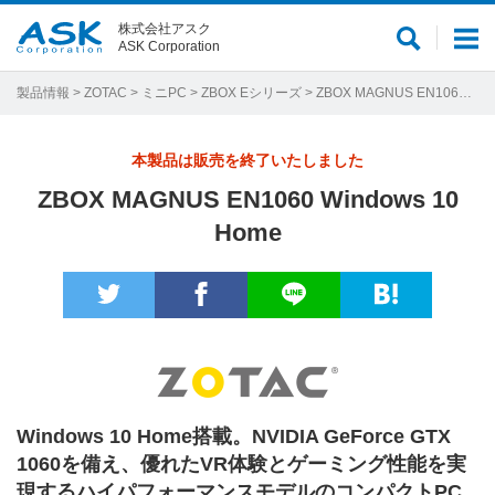
株式会社アスク
サ
メ
ASK Corporation
イ
ニ
ト
ュ
製品情報
>
ZOTAC
>
ミニPC
>
ZBOX Eシリーズ
> ZBOX MAGNUS EN1060 Windows 10 Home
内
ー
検
本製品は販売を終了いたしました
索
ZBOX MAGNUS EN1060 Windows 10
Home
Windows 10 Home搭載。NVIDIA GeForce GTX
1060を備え、優れたVR体験とゲーミング性能を実
現するハイパフォーマンスモデルのコンパクトPC