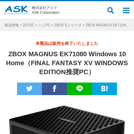
株式会社アスク
サ
メ
ASK Corporation
イ
ニ
ト
ュ
製品情報
>
ZOTAC
>
ミニPC
>
ZBOX Eシリーズ
> ZBOX MAGNUS EK71080 Windows 10 Home（FINAL FANTASY XV WINDOWS EDITION推奨PC）
内
ー
検
本製品は販売を終了いたしました
索
ZBOX MAGNUS EK71080 Windows 10
Home（FINAL FANTASY XV WINDOWS
EDITION推奨PC）