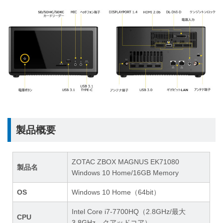
製品概要
ZOTAC ZBOX MAGNUS EK71080
製品名
Windows 10 Home/16GB Memory
OS
Windows 10 Home（64bit）
Intel Core i7-7700HQ（2.8GHz/最大
CPU
3.8GHz、クアッドコア）