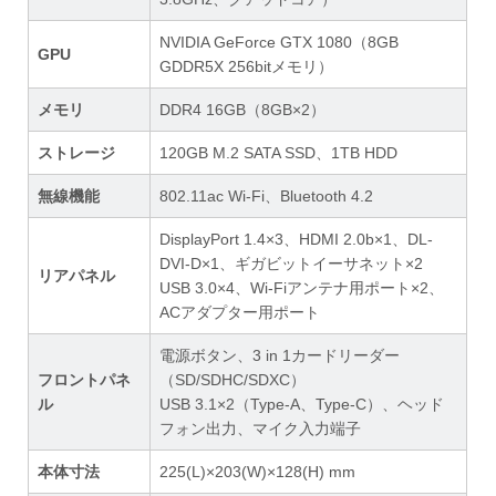
NVIDIA GeForce GTX 1080（8GB
GPU
GDDR5X 256bitメモリ）
メモリ
DDR4 16GB（8GB×2）
ストレージ
120GB M.2 SATA SSD、1TB HDD
無線機能
802.11ac Wi-Fi、Bluetooth 4.2
DisplayPort 1.4×3、HDMI 2.0b×1、DL-
DVI-D×1、ギガビットイーサネット×2
リアパネル
USB 3.0×4、Wi-Fiアンテナ用ポート×2、
ACアダプター用ポート
電源ボタン、3 in 1カードリーダー
フロントパネ
（SD/SDHC/SDXC）
ル
USB 3.1×2（Type-A、Type-C）、ヘッド
フォン出力、マイク入力端子
本体寸法
225(L)×203(W)×128(H) mm