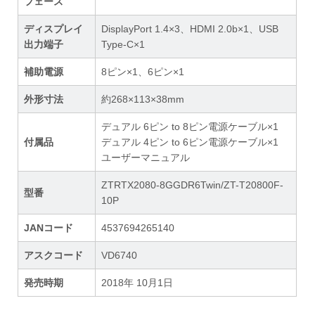
フェース
ディスプレイ
DisplayPort 1.4×3、HDMI 2.0b×1、USB
出力端子
Type-C×1
補助電源
8ピン×1、6ピン×1
外形寸法
約268×113×38mm
デュアル 6ピン to 8ピン電源ケーブル×1
付属品
デュアル 4ピン to 6ピン電源ケーブル×1
ユーザーマニュアル
ZTRTX2080-8GGDR6Twin/ZT-T20800F-
型番
10P
JANコード
4537694265140
アスクコード
VD6740
発売時期
2018年 10月1日