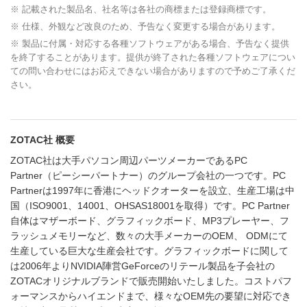
※ 記載された製品名、社名等は各社の商標または登録商標です。
※ 仕様、外観など改良のため、予告なく変更する場合があります。
※ 製品に付属・対応する各種ソフトウェアがある場合、予告なく提供
を終了することがあります。提供が終了された各種ソフトウェアについ
ての問い合わせにはお応えできない場合がありますので予めご了承くだ
さい。
ZOTAC社 概要
ZOTAC社は大手パソコン周辺パーツメーカーであるPC
Partner（ピーシーパートナー）のグループ会社の一つです。PC
Partnerは1997年に香港にヘッドクオーターを設立、生産工場は中
国（ISO9001、14001、OHSAS18001を取得）です。PC Partner
自体はマザーボード、グラフィックボード、MP3プレーヤー、フ
ラッシュメモリーなど、数々の大手メーカーのOEM、 ODMにて
生産している巨大な生産会社です。グラフィックボードに関して
は2006年よりNVIDIA陣営GeForceのリテール製品を子会社の
ZOTACオリジナルブランドで販売開始いたしました。コストパフ
ォーマンスからハイエンドまで、様々なOEM先の要望に対応でき