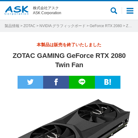
株式会社アスク
サ
メ
ASK Corporation
イ
ニ
ト
ュ
製品情報
>
ZOTAC
>
NVIDIA グラフィックボード
>
GeForce RTX 2080
> ZOTAC GAMING GeForce RTX 2080 Twin Fan
内
ー
検
本製品は販売を終了いたしました
索
ZOTAC GAMING GeForce RTX 2080
Twin Fan