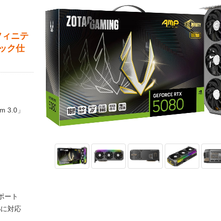
ンフィニテ
ック仕
 3.0」
をサポート
Sに対応