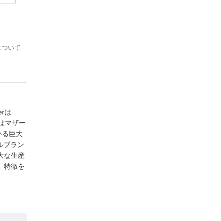
について
rは
体はマザー
いる巨大
ナルブラン
大な生産
、特徴を