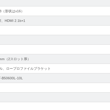
.0 x8（形状はx16）
b×2、HDMI 2.1b×1
8.2mm（2スロット厚）
ル、ロープロファイルブラケット
-B50600L-10L