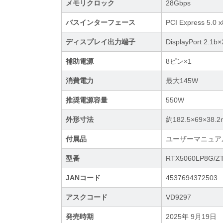
メモリクロック
28Gbps
バスインターフェース
PCI Express 5
ディスプレイ出力端子
DisplayPort 2.1
補助電源
8ピン×1
消費電力
最大145W
推奨電源容量
550W
外形寸法
約182.5×69×3
付属品
ユーザーマニュア
型番
RTX5060LP8G/ZT
JANコード
4537694372503
アスクコード
VD9297
発売時期
2025年 9月19日