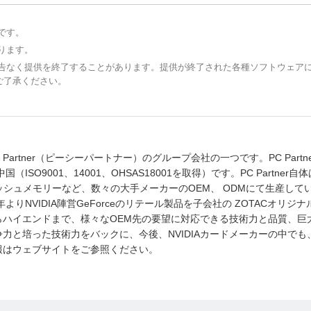
です。
ります。
予告なく提供を終了することがあります。提供が終了された各種ソフトウェア
ご了承ください。
artner（ピーシーパートナー）のグループ会社の一つです。PC Partne
O9001、14001、OHSAS18001を取得）です。PC Partner自
ッシュメモリーなど、数々の大手メーカーのOEM、 ODMにて生産して
りNVIDIA陣営GeForceのリテール製品を子会社の ZOTACオリジ
ハイエンドまで、様々なOEM先の要望に対応できる技術力と品質、巨
力と培った技術力をバックに、今後、NVIDIAカードメーカーの中でも
報はウェブサイトをご参照ください。