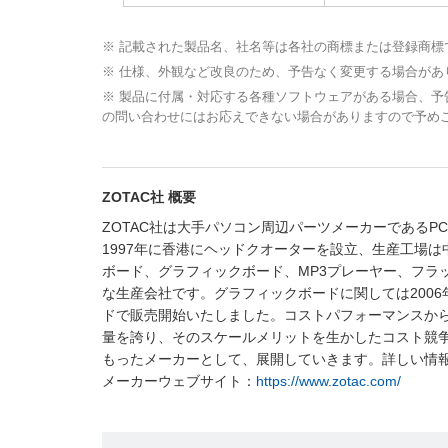
※ 記載された製品名、社名等は各社の商標または登録商標
※ 仕様、外観など改良のため、予告なく変更する場合があ
※ 製品に付属・対応する各種ソフトウェアがある場合、
の問い合わせにはお応えできない場合がありますので予め
ZOTAC社 概要
ZOTAC社は大手パソコン周辺パーツメーカーであるPC P
1997年に香港にヘッドクオーターを設立、生産工場は中国（IS
ボード、グラフィックボード、MP3プレーヤー、フラ
な生産会社です。グラフィックボードに関しては2006年よ
ドで販売開始いたしました。コストパフォーマンスから
量を誇り、そのスケールメリットを生かしたコスト競争
もったメーカーとして、展開していきます。詳しい情
メーカーウェブサイト：
https://www.zotac.com/