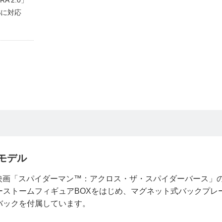
 2.0」
Sに対応
モデル
ョン映画「スパイダーマン™：アクロス・ザ・スパイダーバース」
ーストームフィギュアBOXをはじめ、マグネット式バックプレ
バックを付属しています。