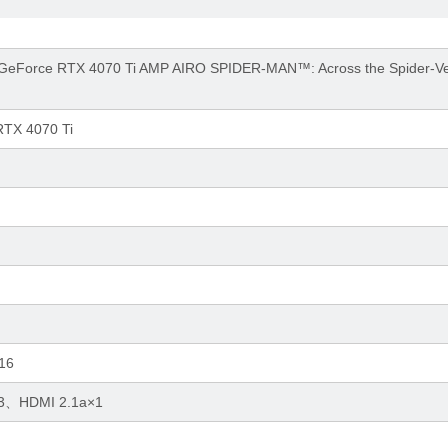
Force RTX 4070 Ti AMP AIRO SPIDER-MAN™: Across the Spider-V
RTX 4070 Ti
x16
a×3、HDMI 2.1a×1