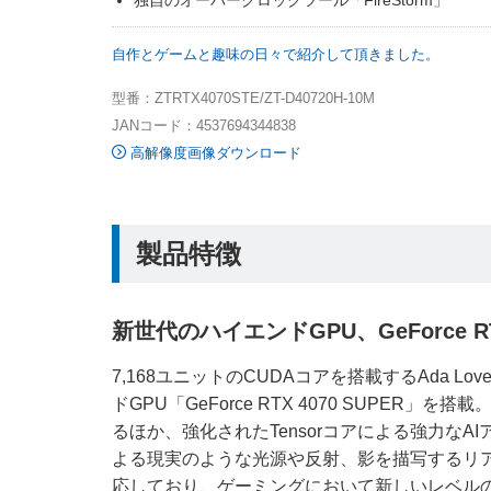
独自のオーバークロックツール「FireStorm」
自作とゲームと趣味の日々で紹介して頂きました。
型番：ZTRTX4070STE/ZT-D40720H-10M
JANコード：4537694344838
高解像度画像ダウンロード
製品特徴
新世代のハイエンドGPU、GeForce RT
7,168ユニットのCUDAコアを搭載するAda Lo
ドGPU「GeForce RTX 4070 SUPER」
るほか、強化されたTensorコアによる強力なA
よる現実のような光源や反射、影を描写するリ
応しており、ゲーミングにおいて新しいレベル