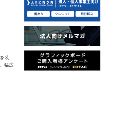
トを装
め、幅広