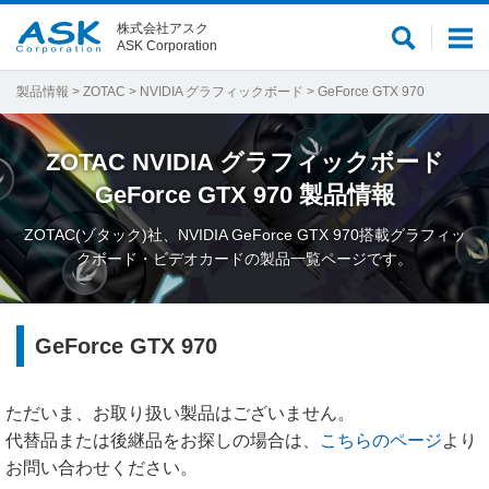
株式会社アスク
サ
メ
ASK Corporation
イ
ニ
ト
ュ
製品情報
>
ZOTAC
>
NVIDIA グラフィックボード
> GeForce GTX 970
内
ー
検
ZOTAC
NVIDIA グラフィックボード
索
GeForce GTX 970
製品情報
ZOTAC(ゾタック)社、NVIDIA GeForce GTX 970搭載グラフィッ
クボード・ビデオカードの製品一覧ページです。
GeForce GTX 970
ただいま、お取り扱い製品はございません。
代替品または後継品をお探しの場合は、
こちらのページ
より
お問い合わせください。