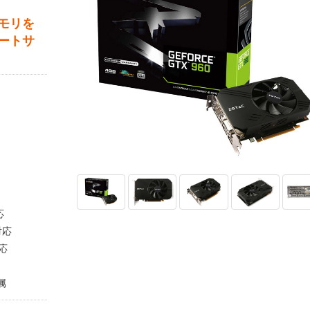
Bメモリを
ートサ
応
対応
対応
属