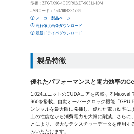
型番：ZTGTX96-4GD5R02/ZT-90311-10M
JANコード：4537694224734
メーカー製品ページ
高解像度画像ダウンロード
最新ドライバダウンロード
製品特徴
優れたパフォーマンスと電力効率のGeForc
1,024ユニットのCUDAコアを搭載するMaxwell
960を搭載。自動オーバークロック機能「GPU Bo
ンシャルを最大限に発揮し、優れた電力効率により、G
上の性能ながら消費電力を大幅に削減。さらに、
とにより、膨大なテクスチャーデータを使用す
みいただけます。