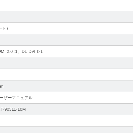
レート）
DMI 2.0×1、DL-DVI-I×1
mm
ーザーマニュアル
T-90311-10M