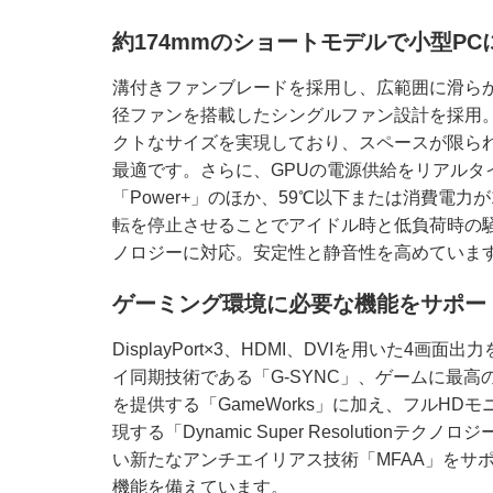
約174mmのショートモデルで小型P
溝付きファンブレードを採用し、広範囲に滑らか
径ファンを搭載したシングルファン設計を採用。
クトなサイズを実現しており、スペースが限ら
最適です。さらに、GPUの電源供給をリアルタ
「Power+」のほか、59℃以下または消費電力
転を停止させることでアイドル時と低負荷時の騒
ノロジーに対応。安定性と静音性を高めていま
ゲーミング環境に必要な機能をサポー
DisplayPort×3、HDMI、DVIを用いた4
イ同期技術である「G-SYNC」、ゲームに最
を提供する「GameWorks」に加え、フルHD
現する「Dynamic Super Resolution
い新たなアンチエイリアス技術「MFAA」をサ
機能を備えています。