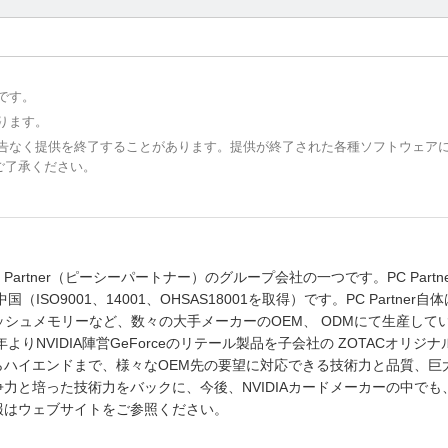
です。
ります。
予告なく提供を終了することがあります。提供が終了された各種ソフトウェア
ご了承ください。
artner（ピーシーパートナー）のグループ会社の一つです。PC Partne
O9001、14001、OHSAS18001を取得）です。PC Partner自
ッシュメモリーなど、数々の大手メーカーのOEM、 ODMにて生産して
りNVIDIA陣営GeForceのリテール製品を子会社の ZOTACオリジ
ハイエンドまで、様々なOEM先の要望に対応できる技術力と品質、巨
力と培った技術力をバックに、今後、NVIDIAカードメーカーの中でも
報はウェブサイトをご参照ください。