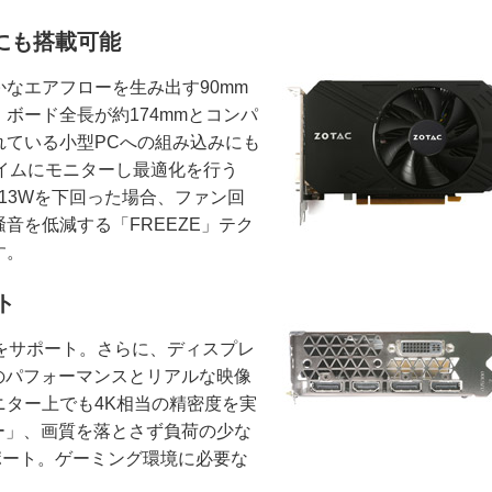
Cにも搭載可能
なエアフローを生み出す90mm
ボード全長が約174mmとコンパ
れている小型PCへの組み込みにも
イムにモニターし最適化を行う
が13Wを下回った場合、ファン回
音を低減する「FREEZE」テク
す。
ト
画面出力をサポート。さらに、ディスプレ
高のパフォーマンスとリアルな映像
モニター上でも4K相当の精密度を実
テクノロジー」、画質を落とさず負荷の少な
ポート。ゲーミング環境に必要な