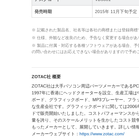
発売時期
2015年 11月下旬予定
※ 記載された製品名、社名等は各社の商標または登録商標
※ 仕様、外観など改良のため、予告なく変更する場合があ
※ 製品に付属・対応する各種ソフトウェアがある場合、
の問い合わせにはお応えできない場合がありますので予め
ZOTAC社 概要
ZOTAC社は大手パソコン周辺パーツメーカーであるPC P
1997年に香港にヘッドクオーターを設立、生産工場は中国（IS
ボード、グラフィックボード、MP3プレーヤー、フラ
な生産会社です。グラフィックボードに関しては2006年よ
ドで販売開始いたしました。コストパフォーマンスから
量を誇り、そのスケールメリットを生かしたコスト競争
もったメーカーとして、展開していきます。詳しい情
メーカーウェブサイト：
https://www.zotac.com/