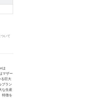
について
rは
体はマザー
いる巨大
ナルブラン
大な生産
、特徴を