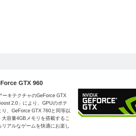
e GTX 960
アーキテクチャのGeForce GTX
ost 2.0」により、GPUのポテ
eForce GTX 760と同等以
大容量4GBメモリを搭載するこ
るリアルなゲームを快適にお楽し