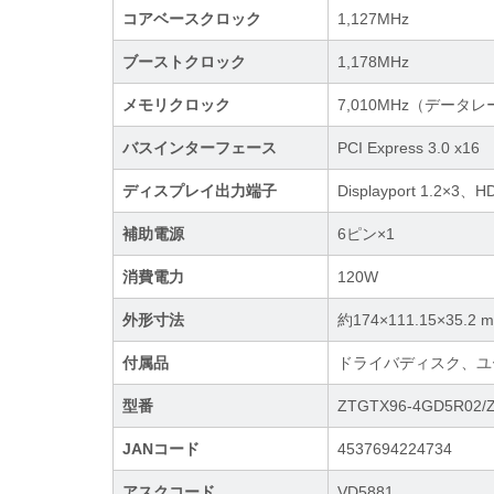
コアベースクロック
1,127MHz
ブーストクロック
1,178MHz
メモリクロック
7,010MHz（データ
バスインターフェース
PCI Express 3.0 x16
ディスプレイ出力端子
Displayport 1.2×3、H
補助電源
6ピン×1
消費電力
120W
外形寸法
約174×111.15×35.2 
付属品
ドライバディスク、ユ
型番
ZTGTX96-4GD5R02/Z
JANコード
4537694224734
アスクコード
VD5881