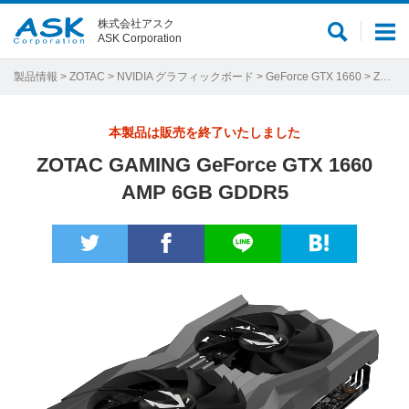
株式会社アスク
サ
メ
ASK Corporation
イ
ニ
ト
ュ
製品情報
>
ZOTAC
>
NVIDIA グラフィックボード
>
GeForce GTX 1660
> ZOTAC GAMING GeForce GTX 1660 AMP 6GB GDDR5
内
ー
検
本製品は販売を終了いたしました
索
ZOTAC GAMING GeForce GTX 1660
AMP 6GB GDDR5