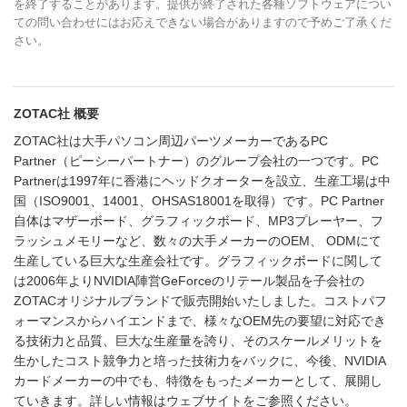
を終了することがあります。提供が終了された各種ソフトウェアについ
ての問い合わせにはお応えできない場合がありますので予めご了承くだ
さい。
ZOTAC社 概要
ZOTAC社は大手パソコン周辺パーツメーカーであるPC
Partner（ピーシーパートナー）のグループ会社の一つです。PC
Partnerは1997年に香港にヘッドクオーターを設立、生産工場は中
国（ISO9001、14001、OHSAS18001を取得）です。PC Partner
自体はマザーボード、グラフィックボード、MP3プレーヤー、フ
ラッシュメモリーなど、数々の大手メーカーのOEM、 ODMにて
生産している巨大な生産会社です。グラフィックボードに関して
は2006年よりNVIDIA陣営GeForceのリテール製品を子会社の
ZOTACオリジナルブランドで販売開始いたしました。コストパフ
ォーマンスからハイエンドまで、様々なOEM先の要望に対応でき
る技術力と品質、巨大な生産量を誇り、そのスケールメリットを
生かしたコスト競争力と培った技術力をバックに、今後、NVIDIA
カードメーカーの中でも、特徴をもったメーカーとして、展開し
ていきます。詳しい情報はウェブサイトをご参照ください。