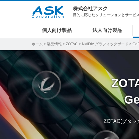
株式会社アスク
目的に応じたソリューションとサービ
個人向け製品
法人向け製品
ホーム
>
製品情報
>
ZOTAC
>
NVIDIA グラフィックボード
> GeF
ZOT
Ge
ZOTAC(ゾタッ