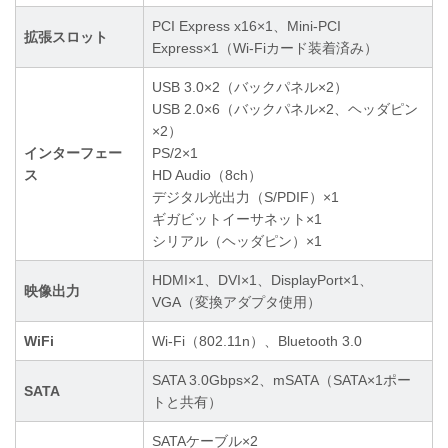
PCI Express x16×1、Mini-PCI
拡張スロット
Express×1（Wi-Fiカード装着済み）
USB 3.0×2（バックパネル×2）
USB 2.0×6（バックパネル×2、ヘッダピン
×2）
インターフェー
PS/2×1
ス
HD Audio（8ch）
デジタル光出力（S/PDIF）×1
ギガビットイーサネット×1
シリアル（ヘッダピン）×1
HDMI×1、DVI×1、DisplayPort×1、
映像出力
VGA（変換アダプタ使用）
WiFi
Wi-Fi（802.11n）、Bluetooth 3.0
SATA 3.0Gbps×2、mSATA（SATA×1ポー
SATA
トと共有）
SATAケーブル×2