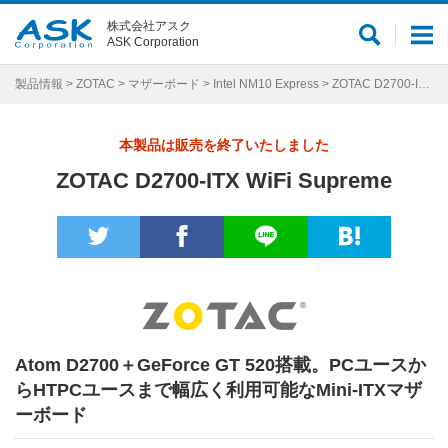
株式会社アスク
サ
メ
ASK Corporation
イ
ニ
ト
ュ
製品情報
>
ZOTAC
>
マザーボード
>
Intel NM10 Express
> ZOTAC D2700-ITX WiFi Supreme
内
ー
検
本製品は販売を終了いたしました
索
ZOTAC D2700-ITX WiFi Supreme
Atom D2700＋GeForce GT 520搭載。PCユースか
らHTPCユースまで幅広く利用可能なMini-ITXマザ
ーボード