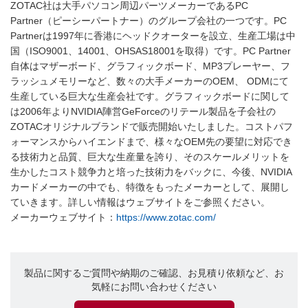
ZOTAC社は大手パソコン周辺パーツメーカーであるPC
Partner（ピーシーパートナー）のグループ会社の一つです。PC
Partnerは1997年に香港にヘッドクオーターを設立、生産工場は中
国（ISO9001、14001、OHSAS18001を取得）です。PC Partner
自体はマザーボード、グラフィックボード、MP3プレーヤー、フ
ラッシュメモリーなど、数々の大手メーカーのOEM、 ODMにて
生産している巨大な生産会社です。グラフィックボードに関して
は2006年よりNVIDIA陣営GeForceのリテール製品を子会社の
ZOTACオリジナルブランドで販売開始いたしました。コストパフ
ォーマンスからハイエンドまで、様々なOEM先の要望に対応でき
る技術力と品質、巨大な生産量を誇り、そのスケールメリットを
生かしたコスト競争力と培った技術力をバックに、今後、NVIDIA
カードメーカーの中でも、特徴をもったメーカーとして、展開し
ていきます。詳しい情報はウェブサイトをご参照ください。
メーカーウェブサイト：
https://www.zotac.com/
製品に関するご質問や納期のご確認、お見積り依頼など、お
気軽にお問い合わせください