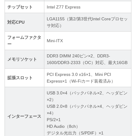
チップセット
Intel Z77 Express
LGA1155（第2/第3世代Intel Coreプロセッ
対応CPU
サ対応）
フォームファクタ
Mini-ITX
ー
DDR3 DIMM 240ピン×2、DDR3-
メモリソケット
1600/DDR3-2333（OC）対応、最大16GB
PCI Express 3.0 x16×1、Mini PCI
拡張スロット
Express×1（Wi-Fiカード装着済み）
USB 3.0×4（バックパネル×2、ヘッダピン
×2）
USB 2.0×8（バックパネル×4、ヘッダピン
×4）
インターフェース
PS/2×1
HD Audio（8ch）
デジタル光出力（S/PDIF）×1