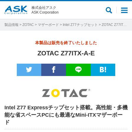
株式会社アスク
サ
メ
ASK Corporation
イ
ニ
ト
ュ
製品情報
>
ZOTAC
>
マザーボード
>
Intel Z77チップセット
> ZOTAC Z77ITX-A-E
内
ー
検
本製品は販売を終了いたしました
索
ZOTAC Z77ITX-A-E
Intel Z77 Expressチップセット搭載。高性能・多機
能な省スペースPCにも最適なMini-ITXマザーボー
ド