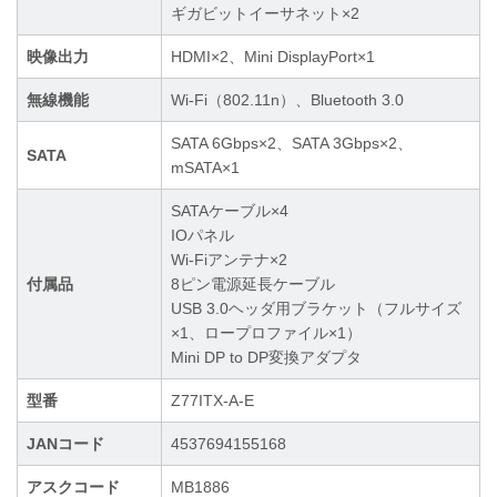
ギガビットイーサネット×2
映像出力
HDMI×2、Mini DisplayPort×1
無線機能
Wi-Fi（802.11n）、Bluetooth 3.0
SATA 6Gbps×2、SATA 3Gbps×2、
SATA
mSATA×1
SATAケーブル×4
IOパネル
Wi-Fiアンテナ×2
付属品
8ピン電源延長ケーブル
USB 3.0ヘッダ用ブラケット（フルサイズ
×1、ロープロファイル×1）
Mini DP to DP変換アダプタ
型番
Z77ITX-A-E
JANコード
4537694155168
アスクコード
MB1886