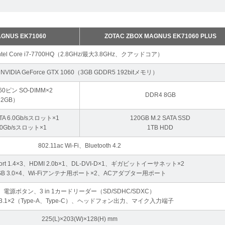
AGNUS EK71060
ZOTAC ZBOX MAGNUS EK71060 PLUS
ntel Core i7-7700HQ（2.8GHz/最大3.8GHz、クアッドコア）
NVIDIA GeForce GTX 1060（3GB GDDR5 192bitメモリ）
260ピン SO-DIMM×2
DDR4 8GB
2GB）
SATA 6.0Gb/sスロット×1
120GB M.2 SATA SSD
6.0Gb/sスロット×1
1TB HDD
802.11ac Wi-Fi、Bluetooth 4.2
yPort 1.4×3、HDMI 2.0b×1、DL-DVI-D×1、ギガビットイーサネット×2
SB 3.0×4、Wi-Fiアンテナ用ポート×2、ACアダプター用ポート
電源ボタン、3 in 1カードリーダー（SD/SDHC/SDXC）
 3.1×2（Type-A、Type-C）、ヘッドフォン出力、マイク入力端子
225(L)×203(W)×128(H) mm