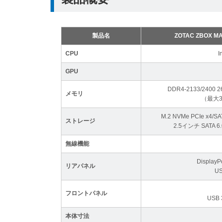
製品名
ZOTAC ZBOX M
CPU
I
GPU
DDR4-2133/2400 
メモリ
（最大3
M.2 NVMe PCIe x4/
ストレージ
2.5インチ SATA 
無線機能
Displa
リアパネル
U
フロントパネル
USB
本体寸法