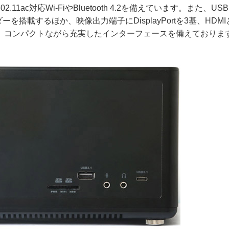
1ac対応Wi-FiやBluetooth 4.2を備えています。また、USB 
ーを搭載するほか、映像出力端子にDisplayPortを3基、HDMI
ト。コンパクトながら充実したインターフェースを備えておりま