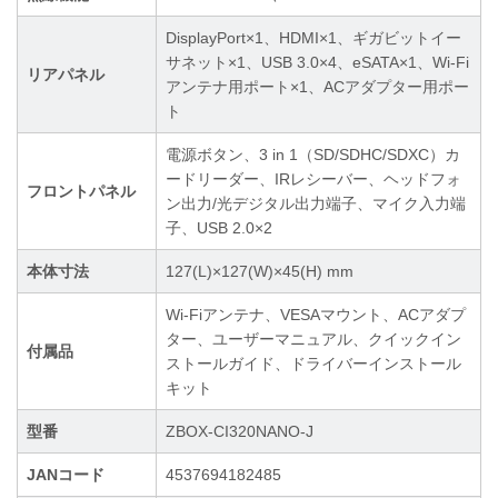
DisplayPort×1、HDMI×1、ギガビットイー
サネット×1、USB 3.0×4、eSATA×1、Wi-Fi
リアパネル
アンテナ用ポート×1、ACアダプター用ポー
ト
電源ボタン、3 in 1（SD/SDHC/SDXC）カ
ードリーダー、IRレシーバー、ヘッドフォ
フロントパネル
ン出力/光デジタル出力端子、マイク入力端
子、USB 2.0×2
本体寸法
127(L)×127(W)×45(H) mm
Wi-Fiアンテナ、VESAマウント、ACアダプ
ター、ユーザーマニュアル、クイックイン
付属品
ストールガイド、ドライバーインストール
キット
型番
ZBOX-CI320NANO-J
JANコード
4537694182485