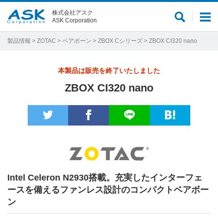
株式会社アスク
サ
メ
ASK Corporation
イ
ニ
ト
ュ
製品情報
>
ZOTAC
>
ベアボーン
>
ZBOX Cシリーズ
> ZBOX CI320 nano
内
ー
検
本製品は販売を終了いたしました
索
ZBOX CI320 nano
Intel Celeron N2930搭載。充実したインターフェ
ースを備えるファンレス設計のコンパクトベアボー
ン