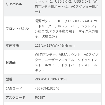
サネット×1、USB 3.0×2、USB 2.0×3、Wi-
リアパネル
Fiアンテナ用ポート×1、ACアダプター用ポ
ート
電源ボタン、3 in 1（SD/SDHC/SDXC）カ
ードリーダー、IRレシーバー、ヘッドフォ
フロントパネル
ン出力/光デジタル出力端子、マイク入力端
子、USB 2.0×2
本体寸法
127(L)×127(W)×45(H) mm
Wi-Fiアンテナ、VESAマウント、ACアダプ
ター、ユーザーマニュアル、クイックイン
付属品
ストールガイド、ドライバーインストール
キット
型番
ZBOX-CA320NANO-J
JANコード
4537694182546
アスクコード
PC887