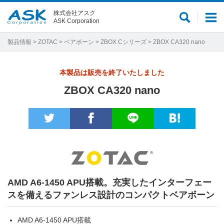
株式会社アスク
サ
メ
ASK Corporation
イ
ニ
ト
ュ
製品情報
>
ZOTAC
>
ベアボーン
>
ZBOX Cシリーズ
> ZBOX CA320 nano
内
ー
検
本製品は販売を終了いたしました
索
ZBOX CA320 nano
AMD A6-1450 APU搭載。充実したインターフェー
スを備えるファンレス設計のコンパクトベアボーン
AMD A6-1450 APU搭載