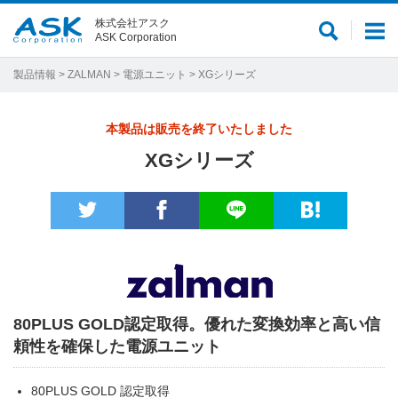
株式会社アスク
サ
メ
ASK Corporation
イ
ニ
ト
ュ
製品情報
>
ZALMAN
>
電源ユニット
> XGシリーズ
内
ー
検
本製品は販売を終了いたしました
索
XGシリーズ
80PLUS GOLD認定取得。優れた変換効率と高い信
頼性を確保した電源ユニット
80PLUS GOLD 認定取得