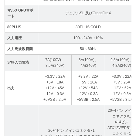
マルチGPUサポ
デュアルSLI及びCrossFireX
ート
80PLUS
80PLUS GOLD
入力電圧
100～240V ±10%
入力周波数範囲
50～60Hz
7A(100V)、
8A(100V)、
9.5A(100V)、
定格入力電流
3.5A(240V)
4A(240V)
4.8A(240V)
+3.3V：22A
+3.3V：22A
+3.3V：22A
+5V：18A
+5V：20A
+5V：25A
出力
+12V：45A
+12V：54A
+12V：62A
-12V：0.3A
-12V：0.3A
-12V：0.3A
+5VSB：2.5A
+5VSB：2.5A
+5VSB：3.5A
20+4ピン メイン
コネクタ×1
4+4ピン
ATX12V/EPS12V
20+4ピン メインコネクタ×1
コネクタ×1