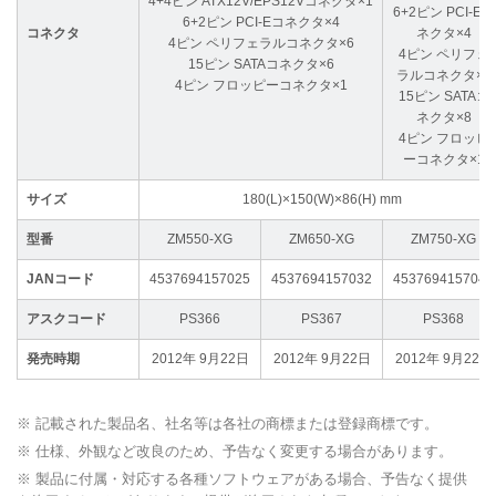
4+4ピン ATX12V/EPS12Vコネクタ×1
6+2ピン PCI-Eコ
6+2ピン PCI-Eコネクタ×4
コネクタ
ネクタ×4
4ピン ペリフェラルコネクタ×6
4ピン ペリフェ
15ピン SATAコネクタ×6
ラルコネクタ×7
4ピン フロッピーコネクタ×1
15ピン SATAコ
ネクタ×8
4ピン フロッピ
ーコネクタ×1
サイズ
180(L)×150(W)×86(H) mm
型番
ZM550-XG
ZM650-XG
ZM750-XG
JANコード
4537694157025
4537694157032
4537694157049
アスクコード
PS366
PS367
PS368
発売時期
2012年 9月22日
2012年 9月22日
2012年 9月22日
※ 記載された製品名、社名等は各社の商標または登録商標です。
※ 仕様、外観など改良のため、予告なく変更する場合があります。
※ 製品に付属・対応する各種ソフトウェアがある場合、予告なく提供