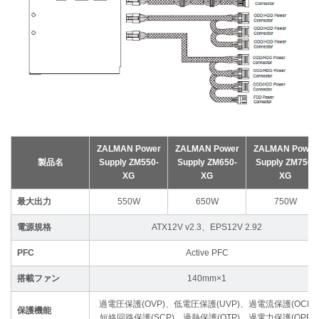
ZALMAN Power
ZALMAN Power
ZALMAN Power
製品名
Supply ZM550-
Supply ZM650-
Supply ZM750-
XG
XG
XG
最大出力
550W
650W
750W
電源規格
ATX12V v2.3、EPS12V 2.92
PFC
Active PFC
搭載ファン
140mm×1
過電圧保護(OVP)、低電圧保護(UVP)、過電流保護(OCP)
保護機能
短絡回路保護(SCP)、過熱保護(OTP)、過電力保護(OPP)