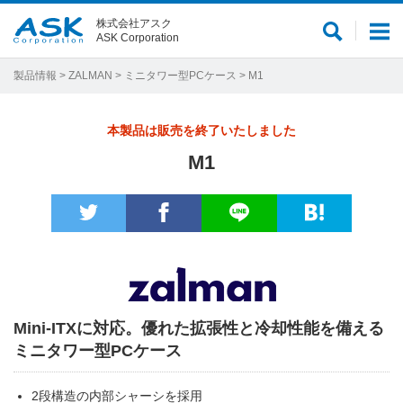
株式会社アスク
サ
メ
ASK Corporation
イ
ニ
ト
ュ
製品情報
>
ZALMAN
>
ミニタワー型PCケース
> M1
内
ー
検
本製品は販売を終了いたしました
索
M1
Mini-ITXに対応。優れた拡張性と冷却性能を備える
ミニタワー型PCケース
2段構造の内部シャーシを採用