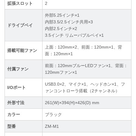
拡張スロット
2
外部5.25インチ×1
内部3.5/2.5インチ共用×3
ドライブベイ
内部2.5インチ×2
3.5インチ リムーバブルベイ×1
上面：120mm×2、前面：120mm×1、背
搭載可能ファン
面：120mm×1
前面：120mmブルーLEDファン×1、背面：
付属ファン
120mmファン×1
USB3.0×2、マイク×1、ヘッドホン×1、フ
I/Oポート
ァンコントローラ搭載（2チャンネル）
外形寸法
261(W)×394(H)×426(D) mm
カラー
ブラック
型番
ZM-M1