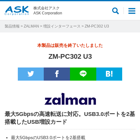
株式会社アスク
サ
メ
ASK Corporation
イ
ニ
ト
ュ
製品情報
>
ZALMAN
>
増設インターフェース
> ZM-PC302 U3
内
ー
検
本製品は販売を終了いたしました
索
ZM-PC302 U3
最大5Gbpsの高速転送に対応。USB3.0ポートを2基
搭載したUSB増設カード
最大5GbpsのUSB3.0ポートを2基搭載