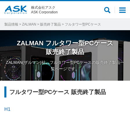
株式会社アスク
サ
メ
ASK Corporation
イ
ニ
ト
ュ
製品情報
>
ZALMAN
>
販売終了製品
> フルタワー型PCケース
内
ー
検
ZALMAN
フルタワー型PCケース
索
販売終了製品
ZALMAN(ザルマン)社、フルタワー型PCケースの販売終了製品一
覧ページです。
フルタワー型PCケース 販売終了製品
H1