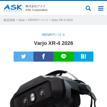
株式会社アスク
サ
メ
ASK Corporation
イ
ニ
ト
ュ
製品情報
>
Varjo
>
XR/VRデバイス
> Varjo XR-4 2026
内
ー
検
XR/VRデバイス
索
Varjo XR-4 2026