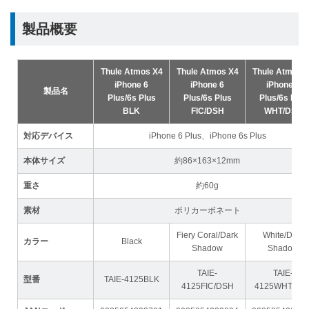
製品概要
Thule Atmos X4
Thule Atmos X4
Thule Atmos 
iPhone 6
iPhone 6
iPhone 6
製品名
Plus/6s Plus
Plus/6s Plus
Plus/6s Plus
BLK
FIC/DSH
WHT/DSH
対応デバイス
iPhone 6 Plus、iPhone 6s Plus
本体サイズ
約86×163×12mm
重さ
約60g
素材
ポリカーボネート
Fiery Coral/Dark
White/Dark
カラー
Black
Shadow
Shadow
TAIE-
TAIE-
型番
TAIE-4125BLK
4125FIC/DSH
4125WHT/DS