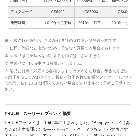
JANコード
0085854233781
0085854233804
00858542337
アスクコード
CS6002
CS6003
CS6004
発売時期
2016年 4月下旬
2016年 4月下旬
2016年 4月下
※ 記載された製品名、社名等は各社の商標または登録商標です。
※ 仕様、外観など改良のため、予告なく変更する場合があります。
※ 本製品は完全防水を保証するものではございません。
※ 本製品にiPhone本体は付属いたしません。
※ 製品に付属・対応する各種ソフトウェアがある場合、予告なく提供
を終了することがあります。提供が終了された各種ソフトウェアについ
ての問い合わせにはお応えできない場合がありますので予めご了承くだ
さい。
THULE（スーリー）ブランド 概要
THULEブランドは、1942年に生まれました。"Bring your life"（あ
なたの人生を運ぶ）をモットーに、アクティブな人々が大切にす
るものを、手軽に、安全に、スタイリッシュに運ぶためのプレミ