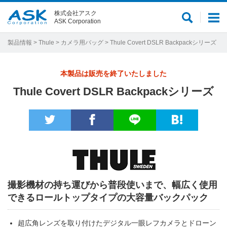
株式会社アスク
サ
メ
ASK Corporation
イ
ニ
ト
ュ
製品情報
>
Thule
>
カメラ用バッグ
> Thule Covert DSLR Backpackシリーズ
内
ー
検
本製品は販売を終了いたしました
索
Thule Covert DSLR Backpackシリーズ
撮影機材の持ち運びから普段使いまで、幅広く使用
できるロールトップタイプの大容量バックパック
超広角レンズを取り付けたデジタル一眼レフカメラとドローン