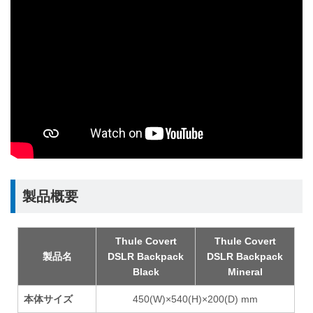
製品概要
Thule Covert
Thule Covert
製品名
DSLR Backpack
DSLR Backpack
Black
Mineral
本体サイズ
450(W)×540(H)×200(D) mm