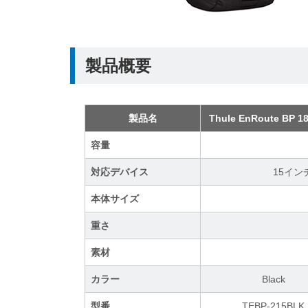
製品概要
製品名
Thule EnRoute BP 1
容量
対応デバイス
15イン
本体サイズ
重さ
素材
カラー
Black
型番
TEBP-215BLK