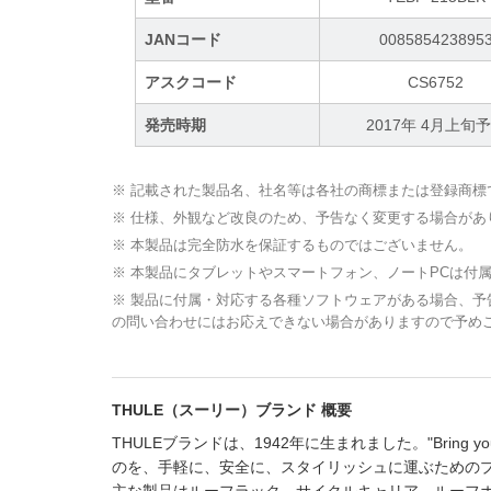
JANコード
008585423895
アスクコード
CS6752
発売時期
2017年 4月上旬
※ 記載された製品名、社名等は各社の商標または登録商標
※ 仕様、外観など改良のため、予告なく変更する場合があ
※ 本製品は完全防水を保証するものではございません。
※ 本製品にタブレットやスマートフォン、ノートPCは付
※ 製品に付属・対応する各種ソフトウェアがある場合、
の問い合わせにはお応えできない場合がありますので予め
THULE（スーリー）ブランド 概要
THULEブランドは、1942年に生まれました。"Bring
のを、手軽に、安全に、スタイリッシュに運ぶための