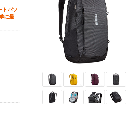
ートパソ
学に最