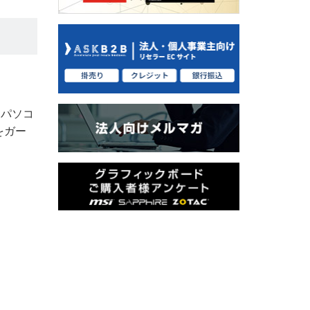
トパソコ
をガー