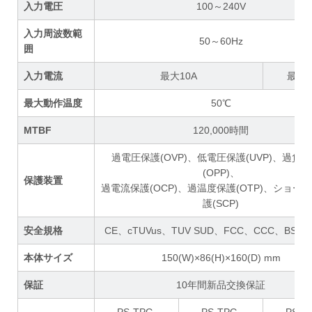
入力電圧
100～240V
入力周波数範
50～60Hz
囲
入力電流
最大10A
最大1
最大動作温度
50℃
MTBF
120,000時間
過電圧保護(OVP)、低電圧保護(UVP)、過負
(OPP)、
保護装置
過電流保護(OCP)、過温度保護(OTP)、ショー
護(SCP)
安全規格
CE、cTUVus、TUV SUD、FCC、CCC、BSMI
本体サイズ
150(W)×86(H)×160(D) mm
保証
10年間新品交換保証
PS-TPG-
PS-TPG-
PS-T