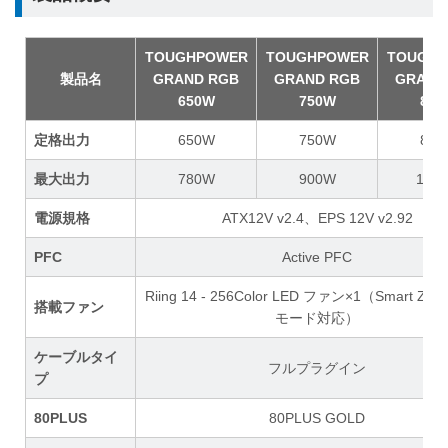
TOUGHPOWER
TOUGHPOWER
TOUGH
製品名
GRAND RGB
GRAND RGB
GRAND
650W
750W
850
定格出力
650W
750W
850
最大出力
780W
900W
102
電源規格
ATX12V v2.4、EPS 12V v2.92
PFC
Active PFC
Riing 14 - 256Color LED ファン×1（Smart Z
搭載ファン
モード対応）
ケーブルタイ
フルプラグイン
プ
80PLUS
80PLUS GOLD