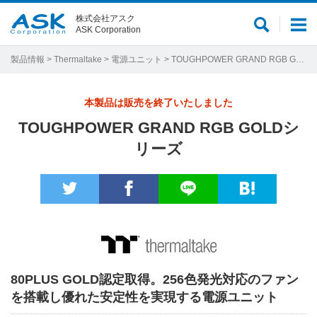
株式会社アスク
サ
メ
ASK Corporation
イ
ニ
ト
ュ
製品情報
>
Thermaltake
>
電源ユニット
> TOUGHPOWER GRAND RGB GOLDシリーズ
内
ー
検
本製品は販売を終了いたしました
索
TOUGHPOWER GRAND RGB GOLDシ
リーズ
80PLUS GOLD認定取得。256色発光対応のファン
を搭載し優れた安定性を実現する電源ユニット