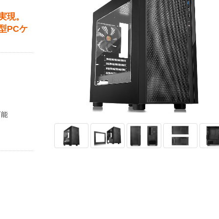
実現。
型PCケ
可能