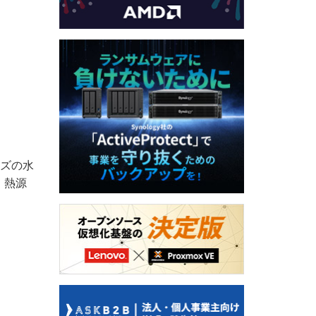
イズの水
、熱源