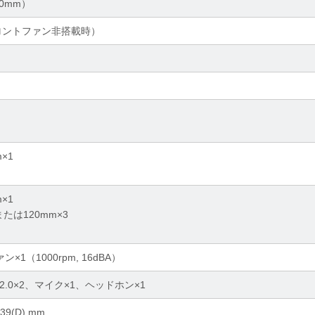
20mm）
フロントファン非搭載時）
m×1
m×1
または120mm×3
ン×1（1000rpm, 16dBA）
SB 2.0×2、マイク×1、ヘッドホン×1
439(D) mm