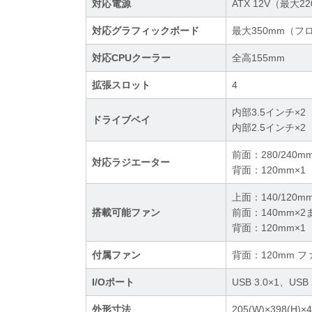
対応電源
ATX 12V（最大2
対応グラフィックボード
最大350mm（
対応CPUクーラー
全高155mm
拡張スロット
4
内部3.5インチ×2
ドライブベイ
内部2.5インチ×2
前面：280/240m
対応ラジエーター
背面：120mm×1
上面：140/120m
搭載可能ファン
前面：140mm×2
背面：120mm×1
付属ファン
背面：120mm ファ
I/Oポート
USB 3.0×1、U
外形寸法
205(W)×398(H)×