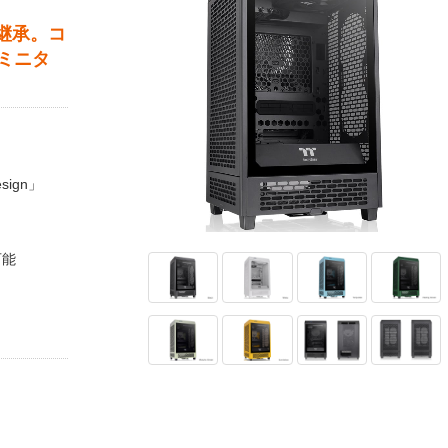
を継承。コ
ミニタ
sign」
可能