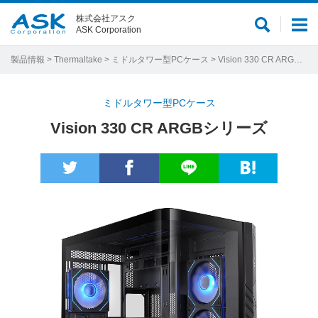
株式会社アスク
サ
メ
ASK Corporation
イ
ニ
ト
ュ
製品情報
>
Thermaltake
>
ミドルタワー型PCケース
> Vision 330 CR ARGBシリーズ
内
ー
検
ミドルタワー型PCケース
索
Vision 330 CR ARGBシリーズ