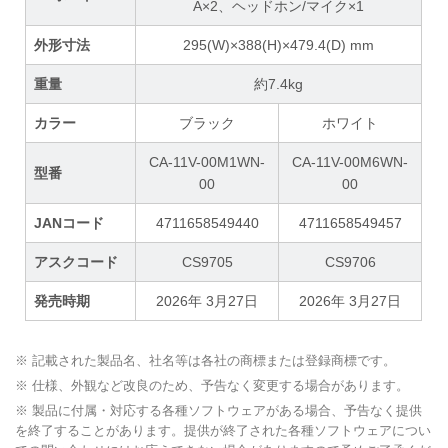
A×2、ヘッドホン/マイク×1
外形寸法
295(W)×388(H)×479.4(D) mm
重量
約7.4kg
カラー
ブラック
ホワイト
CA-11V-00M1WN-
CA-11V-00M6WN-
型番
00
00
JANコード
4711658549440
4711658549457
アスクコード
CS9705
CS9706
発売時期
2026年 3月27日
2026年 3月27日
※ 記載された製品名、社名等は各社の商標または登録商標です。
※ 仕様、外観など改良のため、予告なく変更する場合があります。
※ 製品に付属・対応する各種ソフトウェアがある場合、予告なく提供
を終了することがあります。提供が終了された各種ソフトウェアについ