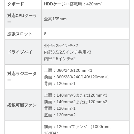
クボード
HDDケージ非搭載時：420mm）
対応CPUクーラ
全高155mm
ー
拡張スロット
8
外部5.25インチ×2
ドライブベイ
内部3.5/2.5インチ共用×3
内部2.5インチ×2
上面：360/240/120mm×1
対応ラジエータ
前面：360/280/240/140/120mm×1
ー
背面：120mm×1
上面：140mm×3または120mm×3
前面：140mm×2または120mm×2
搭載可能ファン
背面：120mm×1
底面：120mm×2
前面：120mmファン×1（1000rpm,
16dBA）