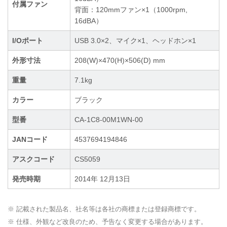
付属ファン
背面：120mmファン×1（1000rpm,
16dBA）
I/Oポート
USB 3.0×2、マイク×1、ヘッドホン×1
外形寸法
208(W)×470(H)×506(D) mm
重量
7.1kg
カラー
ブラック
型番
CA-1C8-00M1WN-00
JANコード
4537694194846
アスクコード
CS5059
発売時期
2014年 12月13日
※ 記載された製品名、社名等は各社の商標または登録商標です。
※ 仕様、外観など改良のため、予告なく変更する場合があります。