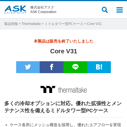
株式会社アスク
サ
メ
ASK Corporation
イ
ニ
ト
ュ
製品情報
>
Thermaltake
>
ミドルタワー型PCケース
> Core V31
内
ー
検
本製品は販売を終了いたしました
索
Core V31
多くの冷却オプションに対応。優れた拡張性とメン
テナンス性を備えるミドルタワー型PCケース
ケース各所にメッシュ構造を採用し、優れたエアフローを実現