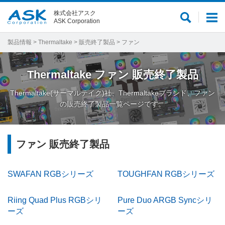
株式会社アスク
サ
メ
ASK Corporation
イ
ニ
ト
ュ
製品情報
>
Thermaltake
>
販売終了製品
> ファン
内
ー
検
Thermaltake
ファン
販売終了製品
索
Thermaltake(サーマルテイク)社、Thermaltakeブランド、ファン
の販売終了製品一覧ページです。
ファン 販売終了製品
SWAFAN RGBシリーズ
TOUGHFAN RGBシリーズ
Riing Quad Plus RGBシリ
Pure Duo ARGB Syncシリ
ーズ
ーズ