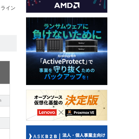
をライン
-
m