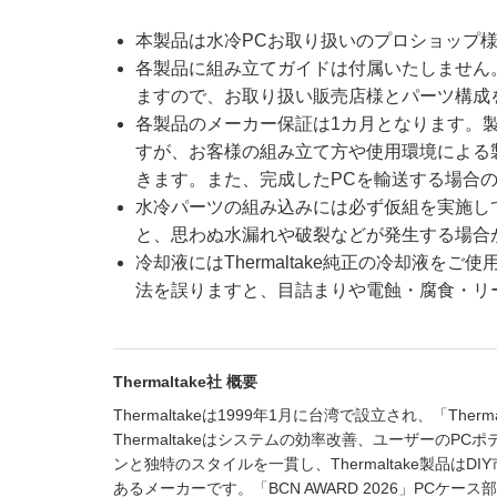
本製品は水冷PCお取り扱いのプロショップ
各製品に組み立てガイドは付属いたしません
ますので、お取り扱い販売店様とパーツ構成
各製品のメーカー保証は1カ月となります。
すが、お客様の組み立て方や使用環境による
きます。また、完成したPCを輸送する場合
水冷パーツの組み込みには必ず仮組を実施し
と、思わぬ水漏れや破裂などが発生する場合
冷却液にはThermaltake純正の冷却液
法を誤りますと、目詰まりや電蝕・腐食・リ
Thermaltake社 概要
Thermaltakeは1999年1月に台湾で設立され、「
Thermaltakeはシステムの効率改善、ユーザーの
ンと独特のスタイルを一貫し、Thermaltake製品
あるメーカーです。「BCN AWARD 2026」PCケ