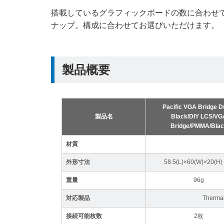
搭載しているグラフィックボードの数に合わせて、2枚
ナップ。構成に合わせてお選びいただけます。
製品概要
Pacific VGA Bridge Du
製品名
Black/DIY LCS/VG
Bridge/PMMA/Bla
材質
外形寸法
58.5(L)×60(W)×20(H
重量
96g
対応製品
Ther
接続可能枚数
2枚