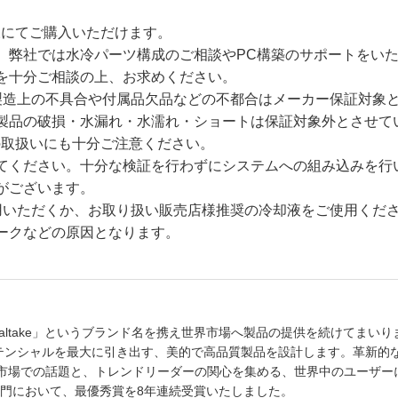
様にてご購入いただけます。
。弊社では水冷パーツ構成のご相談やPC構築のサポートをい
を十分ご相談の上、お求めください。
製造上の不具合や付属品欠品などの不都合はメーカー保証対象
製品の破損・水漏れ・水濡れ・ショートは保証対象外とさせて
の取扱いにも十分ご注意ください。
てください。十分な検証を行わずにシステムへの組み込みを行
がございます。
をご使用いただくか、お取り扱い販売店様推奨の冷却液をご使用くだ
ークなどの原因となります。
Thermaltake」というブランド名を携え世界市場へ製品の提供を続けてまい
PCポテンシャルを最大に引き出す、美的で高品質製品を設計します。革新的
はDIY市場での話題と、トレンドリーダーの関心を集める、世界中のユーザ
ース部門において、最優秀賞を8年連続受賞いたしました。