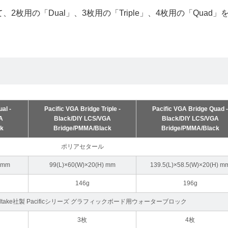
用の「Dual」、3枚用の「Triple」、4枚用の「Quad」
al -
Pacific VGA Bridge Triple -
Pacific VGA Bridge Quad 
A
Black/DIY LCS/VGA
Black/DIY LCS/VGA
ck
Bridge/PMMA/Black
Bridge/PMMA/Black
ポリアセタール
) mm
99(L)×60(W)×20(H) mm
139.5(L)×58.5(W)×20(H) m
146g
196g
maltake社製 Pacificシリーズ グラフィックボード用ウォーターブロック
3枚
4枚