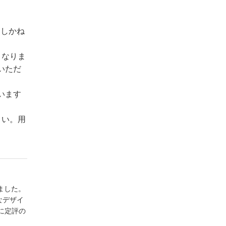
たしかね
となりま
いただ
います
さい。用
りました。
なデザイ
ーに定評の