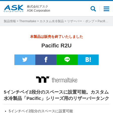
株式会社アスク
サ
メ
ASK Corporation
イ
ニ
ト
ュ
製品情報
>
Thermaltake
>
カスタム水冷製品
>
リザーバー・ポンプ
> Pacific R2U
内
ー
検
本製品は販売を終了いたしました
索
Pacific R2U
5インチベイ2段分のスペースに設置可能。カスタム
水冷製品「Pacific」シリーズ用のリザーバータンク
5インチベイ2段分のスペースに設置可能