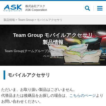
株式会社アスク
サ
メ
ASK Corporation
イ
ニ
ト
ュ
製品情報
>
Team Group
> モバイルアクセサリ
内
ー
検
Team Group
モバイルアクセサリ
索
製品情報
Team Group(チームグループ)社、モバイルアクセサリ製品の一覧
ページです。
モバイルアクセサリ
ただいま、お取り扱い製品はございません。
代替品または後継品をお探しの場合は、
こちらのページ
より
お問い合わせください。