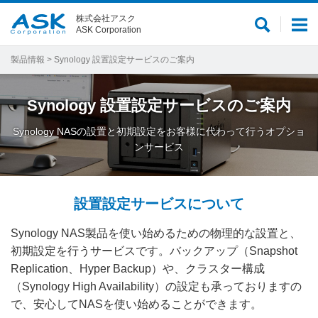
株式会社アスク
サ
メ
ASK Corporation
イ
ニ
ト
ュ
製品情報
> Synology 設置設定サービスのご案内
内
ー
検
Synology 設置設定サービスのご案内
索
Synology NASの設置と初期設定をお客様に代わって行うオプショ
ンサービス
設置設定サービスについて
Synology NAS製品を使い始めるための物理的な設置と、
初期設定を行うサービスです。バックアップ（Snapshot
Replication、Hyper Backup）や、クラスター構成
（Synology High Availability）の設定も承っておりますの
で、安心してNASを使い始めることができます。