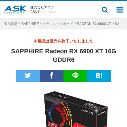
株式会社アスク
サ
メ
ASK Corporation
イ
ニ
ト
ュ
製品情報
>
SAPPHIRE
>
グラフィックボード
>
RADEON RX 6900 XT
> SAPPHIRE Radeon RX 6900 XT 16G GDDR6
内
ー
検
本製品は販売を終了いたしました
索
SAPPHIRE Radeon RX 6900 XT 16G
GDDR6