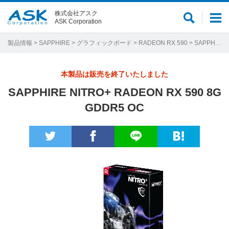
株式会社アスク
サ
メ
ASK Corporation
イ
ニ
ト
ュ
製品情報
>
SAPPHIRE
>
グラフィックボード
>
RADEON RX 590
> SAPPHIRE NITRO+ RADEON RX 590 8G GDDR5 OC
内
ー
検
本製品は販売を終了いたしました
索
SAPPHIRE NITRO+ RADEON RX 590 8G
GDDR5 OC