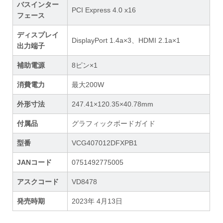
バスインター
PCI Express 4.0 x16
フェース
ディスプレイ
DisplayPort 1.4a×3、HDMI 2.1a×1
出力端子
補助電源
8ピン×1
消費電力
最大200W
外形寸法
247.41×120.35×40.78mm
付属品
グラフィックボードガイド
型番
VCG407012DFXPB1
JANコード
0751492775005
アスクコード
VD8478
発売時期
2023年 4月13日