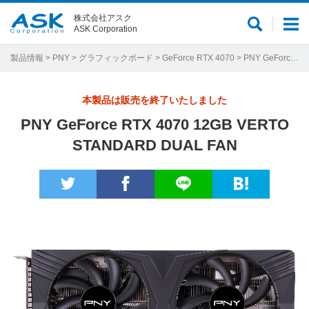
株式会社アスク
サ
メ
ASK Corporation
イ
ニ
ト
ュ
製品情報
>
PNY
>
グラフィックボード
>
GeForce RTX 4070
> PNY GeForce RTX 4070 12GB VERTO STANDARD DUAL FAN
内
ー
検
本製品は販売を終了いたしました
索
PNY GeForce RTX 4070 12GB VERTO
STANDARD DUAL FAN