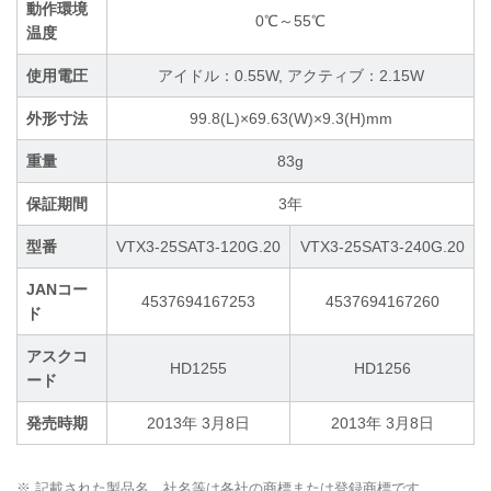
動作環境
0℃～55℃
温度
使用電圧
アイドル：0.55W, アクティブ：2.15W
外形寸法
99.8(L)×69.63(W)×9.3(H)mm
重量
83g
保証期間
3年
型番
VTX3-25SAT3-120G.20
VTX3-25SAT3-240G.20
JANコー
4537694167253
4537694167260
ド
アスクコ
HD1255
HD1256
ード
発売時期
2013年 3月8日
2013年 3月8日
※ 記載された製品名、社名等は各社の商標または登録商標です。