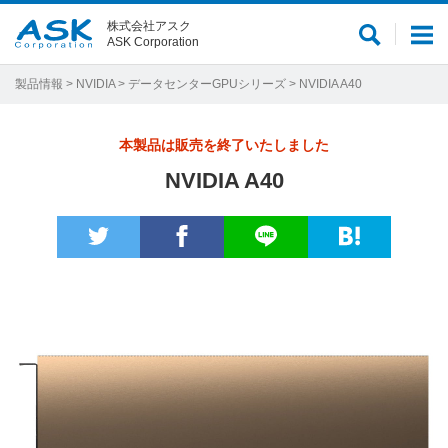
株式会社アスク
サ
メ
ASK Corporation
イ
ニ
ト
ュ
製品情報
>
NVIDIA
>
データセンターGPUシリーズ
> NVIDIA A40
内
ー
検
本製品は販売を終了いたしました
索
NVIDIA A40