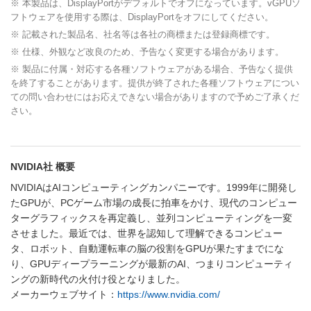
※ 本製品は、DisplayPortがデフォルトでオフになっています。vGPUソ
フトウェアを使用する際は、DisplayPortをオフにしてください。
※ 記載された製品名、社名等は各社の商標または登録商標です。
※ 仕様、外観など改良のため、予告なく変更する場合があります。
※ 製品に付属・対応する各種ソフトウェアがある場合、予告なく提供
を終了することがあります。提供が終了された各種ソフトウェアについ
ての問い合わせにはお応えできない場合がありますので予めご了承くだ
さい。
NVIDIA社 概要
NVIDIAはAIコンピューティングカンパニーです。1999年に開発し
たGPUが、PCゲーム市場の成長に拍車をかけ、現代のコンピュー
ターグラフィックスを再定義し、並列コンピューティングを一変
させました。最近では、世界を認知して理解できるコンピュー
タ、ロボット、自動運転車の脳の役割をGPUが果たすまでにな
り、GPUディープラーニングが最新のAI、つまりコンピューティ
ングの新時代の火付け役となりました。
メーカーウェブサイト：
https://www.nvidia.com/