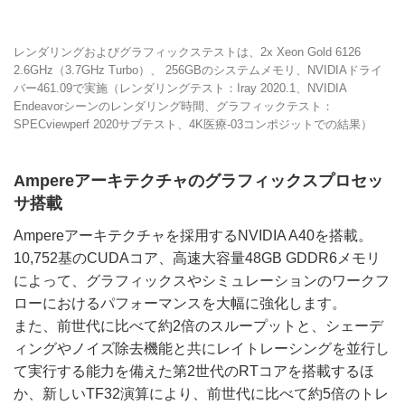
レンダリングおよびグラフィックステストは、2x Xeon Gold 6126
2.6GHz（3.7GHz Turbo）、 256GBのシステムメモリ、NVIDIAドライ
バー461.09で実施（レンダリングテスト：Iray 2020.1、NVIDIA
Endeavorシーンのレンダリング時間、グラフィックテスト：
SPECviewperf 2020サブテスト、4K医療-03コンポジットでの結果）
Ampereアーキテクチャのグラフィックスプロセッ
サ搭載
Ampereアーキテクチャを採用するNVIDIA A40を搭載。
10,752基のCUDAコア、高速大容量48GB GDDR6メモリ
によって、グラフィックスやシミュレーションのワークフ
ローにおけるパフォーマンスを大幅に強化します。
また、前世代に比べて約2倍のスループットと、シェーデ
ィングやノイズ除去機能と共にレイトレーシングを並行し
て実行する能力を備えた第2世代のRTコアを搭載するほ
か、新しいTF32演算により、前世代に比べて約5倍のトレ